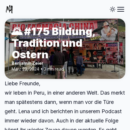
🌄 #175 Bildung,
Tradition und
Ostern
Benjamin Zeier
März 23, 2024 • 3 min read
Liebe Freunde,
wir leben in Peru, in einer anderen Welt. Das merkt
man spätestens dann, wenn man vor die Türe
geht. Lena und ich berichten in unserem Podcast
immer wieder davon.
Auch in der aktuelle Folge
könnt ihr wieder Zeuge davon werden. Es geht