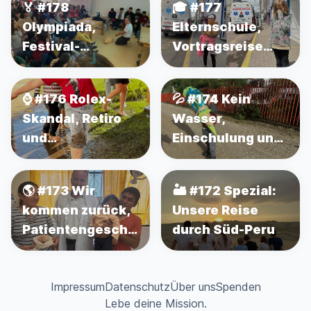
🏅 #178
🎓 #177
Ländern
Olympiada,
Elternschule,
Festival-
Vortragsreise
Vorbereitung und
und Geschichten
große OP
aus dem Alltag
⌚️ #176 Rolex-
💦 #174 Kein
Skandal, Retiro
Wasser,
und
Einschulung und
Jugendfestival
ein Sturz von der
Brücke
🌎 #173 Wir
🏜️ #172 Spezial:
kommen zurück,
Unsere Reise
Patientengeschichte
durch Süd-Peru
und
Kinderübernachtung
Impressum
Datenschutz
Über uns
Spenden
Lebe deine Mission.