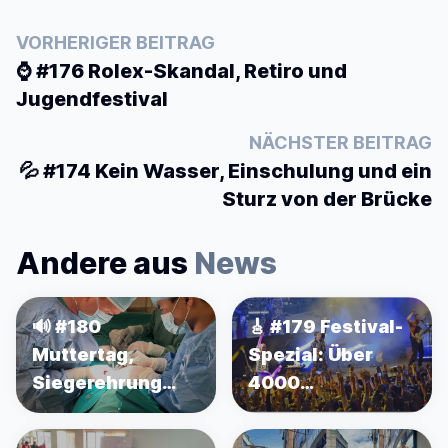
VORHERIGER BEITRAG
⌚️ #176 Rolex-Skandal, Retiro und
Jugendfestival
NÄCHSTER BEITRAG
💦 #174 Kein Wasser, Einschulung und ein
Sturz von der Brücke
Andere aus
News
🔊 #180
🎸 #179 Festival-
Muttertag,
Spezial: Über
Siegerehrung
4000
und jede Menge
Jugendliche und
Lärm
10 Bands aus 10