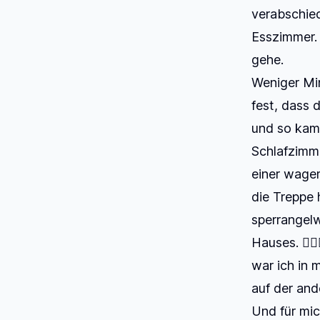
verabschie
Esszimmer. 
gehe.
Weniger Min
fest, dass 
und so kam 
Schlafzimme
einer wagem
die Treppe 
sperrangelw
Hauses. 🤦
war ich in 
auf der and
Und für mic