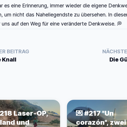
r es eine Erinnerung, immer wieder die eigene Denkwe
n, um nicht das Naheliegendste zu übersehen. In diese
 uns auf den Weg für eine veränderte Denkweise. 💭
ER BEITRAG
NÄCHSTE
 Knall
Die G
#218 Laser-OP,
💌 #217 "Un
land und
corazón", zwei