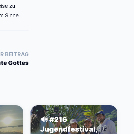
ise zu
m Sinne.
R BEITRAG
üte Gottes
🔊 #216
Jugendfestival,