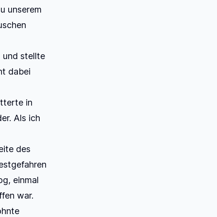
zu unserem
äuschen
und stellte
ht dabei
tterte in
r. Als ich
eite des
festgefahren
og, einmal
fen war.
ohnte