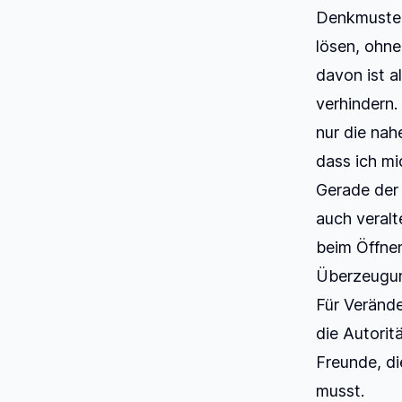
Denkmuster 
lösen, ohn
davon ist a
verhindern.
nur die nah
dass ich mi
Gerade der 
auch veral
beim Öffnen
Überzeugun
Für Veränd
die Autorit
Freunde, di
musst.