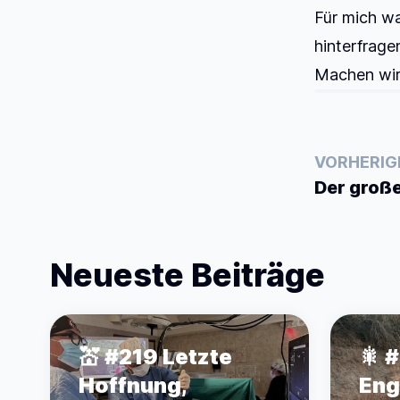
Für mich wa
hinterfrage
Machen wir
VORHERIG
Der große
Neueste Beiträge
💒 #219 Letzte
🎇 
Hoffnung,
Eng