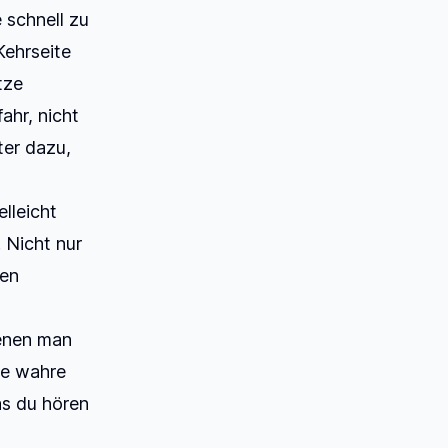
 schnell zu
Kehrseite
tze
ahr, nicht
ter dazu,
lleicht
 Nicht nur
ren
denen man
de wahre
as du hören