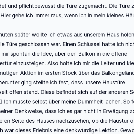
det und pflichtbewusst die Türe zugemacht. Die Türe 
Hier gehe ich immer raus, wenn ich in mein kleines H
uten später wollte ich etwas aus unserem Haus holen 
die Türe geschlossen war. Einen Schlüssel hatte ich nic
mir spontan die Idee, über den Balkon in die offene
rtür einzusteigen. Also holte ich mir die Leiter und kle
utigen Aktion im ersten Stock über das Balkongelände
herunter ging stellte ich fest, dass unsere Haustüre
eit offen stand. Diese befindet sich auf der anderen S
‍♂️ Ich musste selbst über meine Dummheit lachen. So 
meiner Denkweise, dass ich es gar nicht in Erwägung z
eren Seite des Hauses nachzusehen, ob die Haustür of
h war dieses Erlebnis eine denkwürdige Lektion. Gew