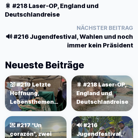
🎇 #218 Laser-OP, England und
Deutschlandreise
NÄCHSTER BEITRAG
🔊 #216 Jugendfestival, Wahlen und noch
immer kein Präsident
Neueste Beiträge
💒 #219 Letzte
🎇 #218 Laser-OP,
Hoffnung,
England und
Lebensthemen
Deutschlandreise
und Vorfreude
auf Deutschland
💌 #217 "Un
🔊 #216
corazón", zwei
Jugendfestival,