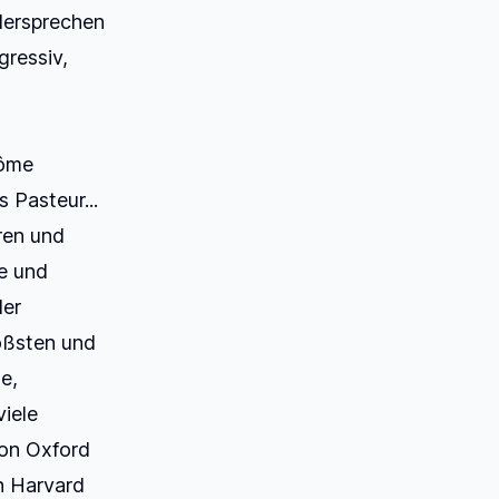
dersprechen
gressiv,
rôme
 Pasteur...
ren und
e und
der
rößsten und
e,
viele
von Oxford
n Harvard