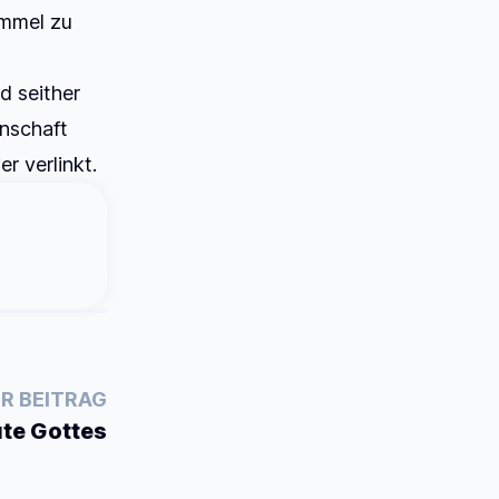
immel zu
d seither
enschaft
er verlinkt.
R BEITRAG
üte Gottes