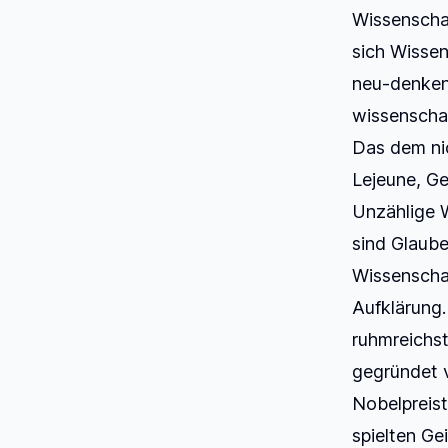
Wissenscha
sich Wissen
neu-denken
wissenschaf
Das dem nic
Lejeune, Ge
Unzählige 
sind Glaub
Wissenscha
Aufklärung.
ruhmreichs
gegründet v
Nobelpreis
spielten Ge