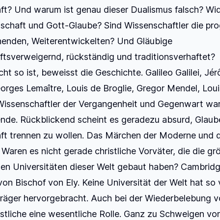
ft? Und warum ist genau dieser Dualismus falsch? Wi
schaft und Gott-Glaube? Sind Wissenschaftler die pro
enden, Weiterentwickelten? Und Gläubige
tsverweigernd, rückständig und traditionsverhaftet?
ht so ist, beweisst die Geschichte. Galileo Galilei, Jé
orges Lemaître, Louis de Broglie, Gregor Mendel, Louis
Wissenschaftler der Vergangenheit und Gegenwart wa
ende. Rückblickend scheint es geradezu absurd, Glaub
ft trennen zu wollen. Das Märchen der Moderne und 
 Waren es nicht gerade christliche Vorväter, die die g
ten Universitäten dieser Welt gebaut haben? Cambridg
on Bischof von Ely. Keine Universität der Welt hat so 
träger hervorgebracht. Auch bei der Wiederbelebung 
istliche eine wesentliche Rolle. Ganz zu Schweigen vo