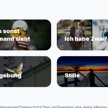
 sonst
mand sieht
Ich habe Zweif
gebung
Stille
Impressum
Datenschutz
Über uns
Spenden
Lebe deine Mission