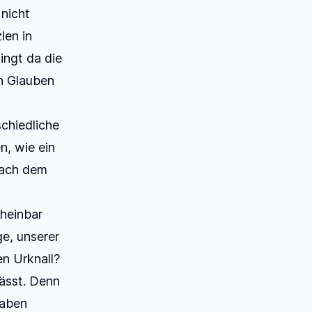
 nicht
len in
ingt da die
n Glauben
chiedliche
n, wie ein
 nach dem
cheinbar
e, unserer
en Urknall?
lässt. Denn
haben