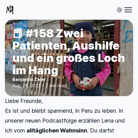
📕 #158 Zwei
Patienten, Aushilfe
und ein großes Loch
im Hang
Benjamin Zeier
Aug. 26, 2023 • 2 min read
Liebe Freunde,
Es ist und bleibt spannend, in Peru zu leben.
In
unserer neuen Podcastfolge
erzählen Lena und
ich vom
alltäglichen Wahnsinn
. Du darfst