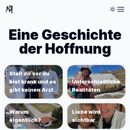
Eine Geschichte
der Hoffnung
Stell dir vor du
bist krank und es
Unterschiedliche
gibt keinen Arzt.
Realitäten
Warum
Liebe wird
eigentlich?
sichtbar